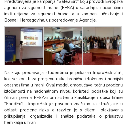
Predstavljena je kampanja “Safe2Eat” koju provodi Evropska
agencija za sigurnost hrane (EFSA) u saradnji s nacionalnim
institucijama za sigurnost hrane, a u kampanji učestvuje i
Bosna i Hercegovina, uz posredovanje Agencije.
Na kraju predavanja studentima je prikazan ImproRisk alat,
koji se koristi za procjenu rizika hronične izloženosti hemijski
opasnostima u hrani. Ovaj model omogućava tačnu procjenu
izloženosti na nacionalnom nivou, koristeći podatke koji su
šifrirani prema EFSA-inom sistemu klasifikacije i opisa hrane
“FoodEx2”. ImproRisk je posebno značajan za stručnjake u
oblasti procjene rizika, a razvijen je s ciljem olakšavanja
prikupljanja, organizacije i analize podataka o prisustvu
hemikalija u hrani.