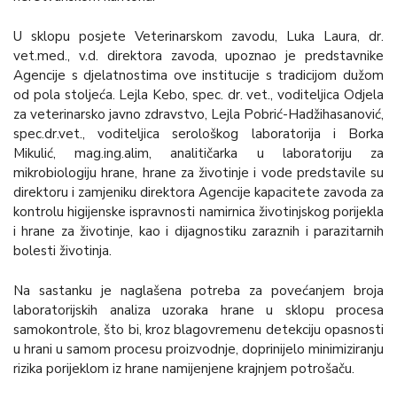
U sklopu posjete Veterinarskom zavodu, Luka Laura, dr.
vet.med., v.d. direktora zavoda, upoznao je predstavnike
Agencije s djelatnostima ove institucije s tradicijom dužom
od pola stoljeća. Lejla Kebo, spec. dr. vet., voditeljica Odjela
za veterinarsko javno zdravstvo, Lejla Pobrić-Hadžihasanović,
spec.dr.vet., voditeljica serološkog laboratorija i Borka
Mikulić, mag.ing.alim, analitičarka u laboratoriju za
mikrobiologiju hrane, hrane za životinje i vode predstavile su
direktoru i zamjeniku direktora Agencije kapacitete zavoda za
kontrolu higijenske ispravnosti namirnica životinjskog porijekla
i hrane za životinje, kao i dijagnostiku zaraznih i parazitarnih
bolesti životinja.
Na sastanku je naglašena potreba za povećanjem broja
laboratorijskih analiza uzoraka hrane u sklopu procesa
samokontrole, što bi, kroz blagovremenu detekciju opasnosti
u hrani u samom procesu proizvodnje, doprinijelo minimiziranju
rizika porijeklom iz hrane namijenjene krajnjem potrošaču.