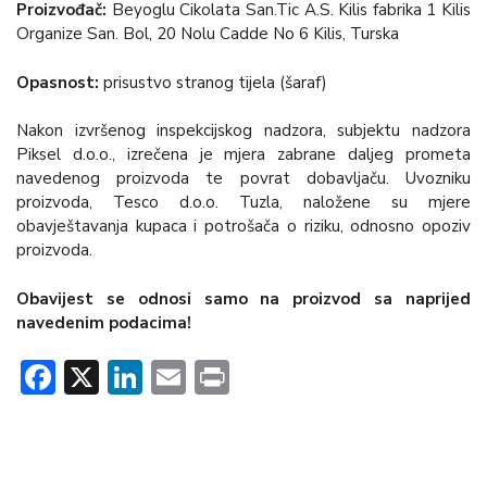
Proizvođač:
Beyoglu Cikolata San.Tic A.S. Kilis fabrika 1 Kilis
Organize San. Bol, 20 Nolu Cadde No 6 Kilis, Turska
Opasnost:
prisustvo stranog tijela (šaraf)
Nakon izvršenog inspekcijskog nadzora, subjektu nadzora
Piksel d.o.o., izrečena je mjera zabrane daljeg prometa
navedenog proizvoda te povrat dobavljaču. Uvozniku
proizvoda, Tesco d.o.o. Tuzla, naložene su mjere
obavještavanja kupaca i potrošača o riziku, odnosno opoziv
proizvoda.
Obavijest se odnosi samo na proizvod sa naprijed
navedenim podacima!
Facebook
X
LinkedIn
Email
Print