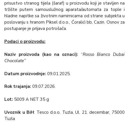
prisustvo stranog tijela (šaraf) u proizvodu koji je stavljen na
tržište putem samouslužnog aparata/automata za tople i
hladne napitke sa životnim namirnicama od strane subjekta u
poslovanju s hranom Piksel d.o.o., Ćoralići bb, Cazin. Osnov za
postupanje je prijava potrošača.
Podaci o proizvodu:
Naziv proizvoda (kao na oznaci):
“
Rosso Bianco Dubai
Chocolate”
Datum proizvodnje:
09.01.2025.
Rok trajanja:
09.07.2026.
Lot:
5009 A NET 35 g
Uvoznik u BiH
: Tesco d.o.o. Tuzla, Ul. 21. decembar, 75000
Tuzla