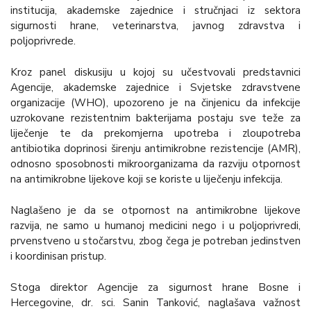
institucija, akademske zajednice i stručnjaci iz sektora
sigurnosti hrane, veterinarstva, javnog zdravstva i
poljoprivrede.
Kroz panel diskusiju u kojoj su učestvovali predstavnici
Agencije, akademske zajednice i Svjetske zdravstvene
organizacije (WHO), upozoreno je na činjenicu da infekcije
uzrokovane rezistentnim bakterijama postaju sve teže za
liječenje te da prekomjerna upotreba i zloupotreba
antibiotika doprinosi širenju antimikrobne rezistencije (AMR),
odnosno sposobnosti mikroorganizama da razviju otpornost
na antimikrobne lijekove koji se koriste u liječenju infekcija.
Naglašeno je da se otpornost na antimikrobne lijekove
razvija, ne samo u humanoj medicini nego i u poljoprivredi,
prvenstveno u stočarstvu, zbog čega je potreban jedinstven
i koordinisan pristup.
Stoga direktor Agencije za sigurnost hrane Bosne i
Hercegovine, dr. sci. Sanin Tanković, naglašava važnost