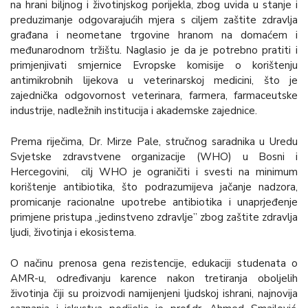
na hrani biljnog i životinjskog porijekla, zbog uvida u stanje i
preduzimanje odgovarajućih mjera s ciljem zaštite zdravlja
građana i neometane trgovine hranom na domaćem i
međunarodnom tržištu. Naglasio je da je potrebno pratiti i
primjenjivati smjernice Evropske komisije o korištenju
antimikrobnih lijekova u veterinarskoj medicini, što je
zajednička odgovornost veterinara, farmera, farmaceutske
industrije, nadležnih institucija i akademske zajednice.
Prema riječima, Dr. Mirze Pale, stručnog saradnika u Uredu
Svjetske zdravstvene organizacije (WHO) u Bosni i
Hercegovini, cilj WHO je ograničiti i svesti na minimum
korištenje antibiotika, što podrazumijeva jačanje nadzora,
promicanje racionalne upotrebe antibiotika i unaprjeđenje
primjene pristupa „jedinstveno zdravlje” zbog zaštite zdravlja
ljudi, životinja i ekosistema.
O načinu prenosa gena rezistencije, edukaciji studenata o
AMR-u, određivanju karence nakon tretiranja oboljelih
životinja čiji su proizvodi namijenjeni ljudskoj ishrani, najnovija