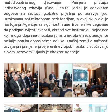
multidisciplinarnog djelovanja. „Primjena pristupa
jedinstvenog zdravlja (One Health) jedini je adekvatan
odgovor na rastuću globalnu prijetnju po zdravlje ljudi
uzrokovanu antimikrobnom rezistencijom, a ovaj skup dio je
nastojanja Agencije za sigurnost hrane Bosne i Hercegovine
da podigne svijest javnosti, ohrabri sve institucije i pojedince
koji mogu doprinijeti suzbijanju antimikrobne rezistencije te
pošalje poruku donosiocima odluka u našoj zemlji o nužnosti
usvajanja i primjene provjerenih evropskih praksi u suočavanju
s ovim izazovom,“ izjavio je direktor Agencije.