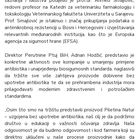
saznanja i iskustva podijelio je prof.dr. Ahmed Smajlović,
redovni profesor na Katedri za veterinarsku farmakologiju i
toksikologiju Veterinarskog fakulteta Univerziteta u Sarajevu.
Prof. Smajlović je istaknuo i značaj prikupljanja podataka o
antimikrobnoj rezistenciji u Bosni i Hercegovini i izvještavanja
relevantnih međunarodnih institucija, kao što je Evropska
agencija za sigurnost hrane (EFSA).
Direktor Perutnine Ptuj BiH, Adnan Hodžić, predstavio je
konkretne aktivnosti ove kompanije u smanjenju primjene
antibiotika i unaprjeđenju biosigurnosnih standarda, naglasivši
da tržište sve više zahtijeva proizvode dobivene bez
upotrebe antibiotika te da se prehrambena industrija mora
prilagođavati modernim zdravstvenim i potrošačkim
standardima.
„Osim što smo na tržištu predstavili proizvod Piletina Natur
– uzgojena bez upotrebe antibiotika, naš cilj je da podržimo
društvo u edukaciji o važnosti očuvanja zdravlja. Naša
odgovornost je da budimo odgovornost i kod farmera koji su
direktno uključeni u naše procese proizvodnje kako da