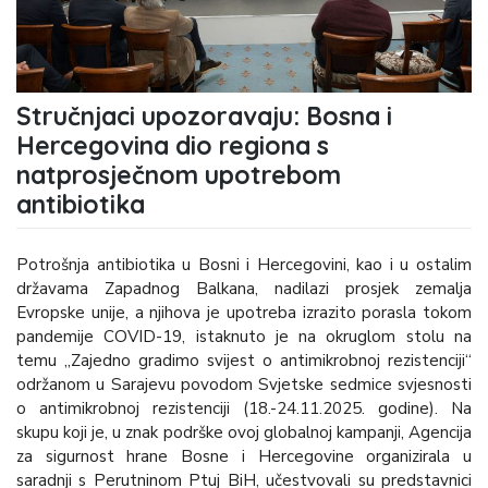
Stručnjaci upozoravaju: Bosna i
Hercegovina dio regiona s
natprosječnom upotrebom
antibiotika
Potrošnja antibiotika u Bosni i Hercegovini, kao i u ostalim
državama Zapadnog Balkana, nadilazi prosjek zemalja
Evropske unije, a njihova je upotreba izrazito porasla tokom
pandemije COVID-19, istaknuto je na okruglom stolu na
temu „Zajedno gradimo svijest o antimikrobnoj rezistenciji“
održanom u Sarajevu povodom Svjetske sedmice svjesnosti
o antimikrobnoj rezistenciji (18.-24.11.2025. godine). Na
skupu koji je, u znak podrške ovoj globalnoj kampanji, Agencija
za sigurnost hrane Bosne i Hercegovine organizirala u
saradnji s Perutninom Ptuj BiH, učestvovali su predstavnici