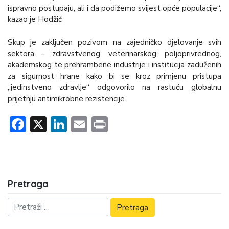
ispravno postupaju, ali i da podižemo svijest opće populacije“,
kazao je Hodžić
Skup je zaključen pozivom na zajedničko djelovanje svih
sektora – zdravstvenog, veterinarskog, poljoprivrednog,
akademskog te prehrambene industrije i institucija zaduženih
za sigurnost hrane kako bi se kroz primjenu pristupa
„jedinstveno zdravlje“ odgovorilo na rastuću globalnu
prijetnju antimikrobne rezistencije.
Facebook
X
LinkedIn
Email
Print
Pretraga