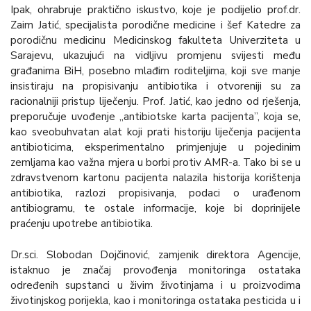
Ipak, ohrabruje praktično iskustvo, koje je podijelio prof.dr.
Zaim Jatić, specijalista porodične medicine i šef Katedre za
porodičnu medicinu Medicinskog fakulteta Univerziteta u
Sarajevu, ukazujući na vidljivu promjenu svijesti među
građanima BiH, posebno mlađim roditeljima, koji sve manje
insistiraju na propisivanju antibiotika i otvoreniji su za
racionalniji pristup liječenju. Prof. Jatić, kao jedno od rješenja,
preporučuje uvođenje „antibiotske karta pacijenta”, koja se,
kao sveobuhvatan alat koji prati historiju liječenja pacijenta
antibioticima, eksperimentalno primjenjuje u pojedinim
zemljama kao važna mjera u borbi protiv AMR-a. Tako bi se u
zdravstvenom kartonu pacijenta nalazila historija korištenja
antibiotika, razlozi propisivanja, podaci o urađenom
antibiogramu, te ostale informacije, koje bi doprinijele
praćenju upotrebe antibiotika.
Dr.sci. Slobodan Dojčinović, zamjenik direktora Agencije,
istaknuo je značaj provođenja monitoringa ostataka
određenih supstanci u živim životinjama i u proizvodima
životinjskog porijekla, kao i monitoringa ostataka pesticida u i