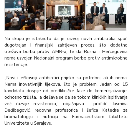
Na skupu je istaknuto da je razvoj novih antibiotika spor,
dugotrajan i finansijski zahtjevan proces, što dodatno
otežava borbu protiv AMR-a, te da Bosna i Hercegovina
nema usvojen Nacionalni program borbe protiv antimikrobne
rezistencije.
„Novi i efikasniji antibiotici prijeko su potrebni, ali ih nema.
Nema inovativnijih lijekova, što je problem. Jedan od 15
kandidata dospije od predkliničke faze do komercijalizacije,
odnosno tržišta, a dešava se da se tokom kliničkih ispitivanja
već razvije rezistencija,” objašnjava prof.dr. Jasmina
Đeđibegović, redovna profesorica i šefica Katedre za
bromatologiju i nutriciju na Farmaceutskom fakultetu
Univerziteta u Sarajevu.