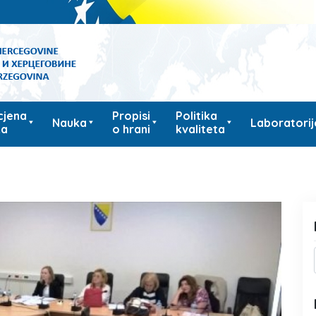
cjena
Propisi
Politika
Nauka
Laboratorij
ka
o hrani
kvaliteta