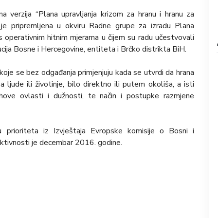
a verzija “Plana upravljanja krizom za hranu i hranu za
a je pripremljena u okviru Radne grupe za izradu Plana
e s operativnim hitnim mjerama u čijem su radu učestvovali
ucija Bosne i Hercegovine, entiteta i Brčko distrikta BiH.
koje se bez odgađanja primjenjuju kada se utvrdi da hrana
a ljude ili životinje, bilo direktno ili putem okoliša, a isti
njihove ovlasti i dužnosti, te način i postupke razmjene
 prioriteta iz Izvještaja Evropske komisije o Bosni i
 aktivnosti je decembar 2016. godine.