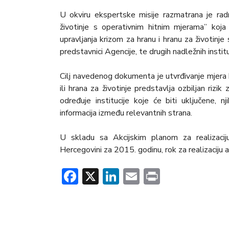
U okviru ekspertske misije razmatrana je radn
životinje s operativnim hitnim mjerama” koj
upravljanja krizom za hranu i hranu za životinj
predstavnici Agencije, te drugih nadležnih instit
Cilj navedenog dokumenta je utvrđivanje mjera 
ili hrana za životinje predstavlja ozbiljan rizik z
određuje institucije koje će biti uključene, 
informacija između relevantnih strana.
U skladu sa Akcijskim planom za realizaciju
Hercegovini za 2015. godinu, rok za realizaciju
Facebook
X
LinkedIn
Email
Print