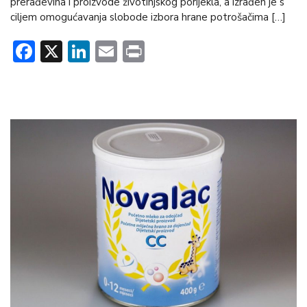
prerađevina i proizvode životinjskog porijekla, a izrađen je s
ciljem omogućavanja slobode izbora hrane potrošačima […]
Facebook
X
LinkedIn
Email
Print