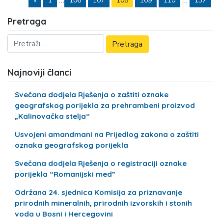
«
1
106
107
108
109
110
137
Pretraga
Najnoviji članci
Svečana dodjela Rješenja o zaštiti oznake
geografskog porijekla za prehrambeni proizvod
„Kalinovačka stelja“
Usvojeni amandmani na Prijedlog zakona o zaštiti
oznaka geografskog porijekla
Svečana dodjela Rješenja o registraciji oznake
porijekla “Romanijski med”
Održana 24. sjednica Komisija za priznavanje
prirodnih mineralnih, prirodnih izvorskih i stonih
voda u Bosni i Hercegovini