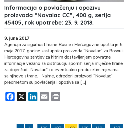
Informacija o povlačenju i opozivu
proizvoda “Novalac CC”, 400 g, serija
45405, rok upotrebe: 23. 9. 2018.
9. juna 2017.
Agencija za sigurnost hrane Bosne i Hercegovine uputila je 5.
maja 2017. godine zastupniku proizvoda ”Novalac” za Bosnu i
Hercegovinu zahtjev za hitnim dostavljanjem povratne
informacije vezano za distribuciju spornih serija mliječne hrane
za dojenčad ”Novalac” i o eventualno preduzetim mjerama
sa njihove strane. Naime, određeni proizvodi ”Novalac”
predmetom su povlačenja i opoziva sa […]
Facebook
X
LinkedIn
Email
Print
…
…