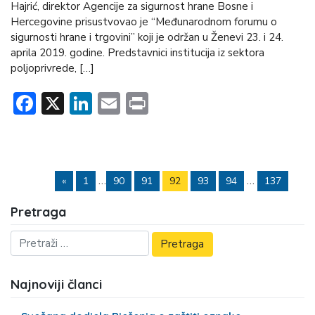
Hajrić, direktor Agencije za sigurnost hrane Bosne i
Hercegovine prisustvovao je “Međunarodnom forumu o
sigurnosti hrane i trgovini” koji je održan u Ženevi 23. i 24.
aprila 2019. godine. Predstavnici institucija iz sektora
poljoprivrede, […]
Facebook
X
LinkedIn
Email
Print
…
…
«
1
90
91
92
93
94
137
Pretraga
Najnoviji članci