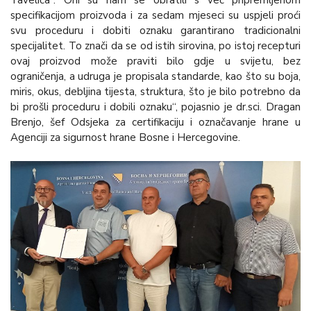
Tavelića”. Oni su nam se obratili s već pripremljenom
specifikacijom proizvoda i za sedam mjeseci su uspjeli proći
svu proceduru i dobiti oznaku garantirano tradicionalni
specijalitet. To znači da se od istih sirovina, po istoj recepturi
ovaj proizvod može praviti bilo gdje u svijetu, bez
ograničenja, a udruga je propisala standarde, kao što su boja,
miris, okus, debljina tijesta, struktura, što je bilo potrebno da
bi prošli proceduru i dobili oznaku“, pojasnio je dr.sci. Dragan
Brenjo, šef Odsjeka za certifikaciju i označavanje hrane u
Agenciji za sigurnost hrane Bosne i Hercegovine.