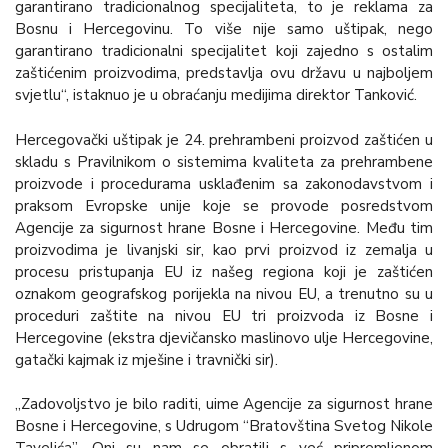
garantirano tradicionalnog specijaliteta, to je reklama za
Bosnu i Hercegovinu. To više nije samo uštipak, nego
garantirano tradicionalni specijalitet koji zajedno s ostalim
zaštićenim proizvodima, predstavlja ovu državu u najboljem
svjetlu“, istaknuo je u obraćanju medijima direktor Tanković.
Hercegovački uštipak je 24. prehrambeni proizvod zaštićen u
skladu s Pravilnikom o sistemima kvaliteta za prehrambene
proizvode i procedurama usklađenim sa zakonodavstvom i
praksom Evropske unije koje se provode posredstvom
Agencije za sigurnost hrane Bosne i Hercegovine. Među tim
proizvodima je livanjski sir, kao prvi proizvod iz zemalja u
procesu pristupanja EU iz našeg regiona koji je zaštićen
oznakom geografskog porijekla na nivou EU, a trenutno su u
proceduri zaštite na nivou EU tri proizvoda iz Bosne i
Hercegovine (ekstra djevičansko maslinovo ulje Hercegovine,
gatački kajmak iz mješine i travnički sir).
„Zadovoljstvo je bilo raditi, uime Agencije za sigurnost hrane
Bosne i Hercegovine, s Udrugom “Bratovština Svetog Nikole