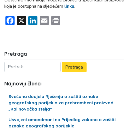
Detaljnije informacije možete pronaći u specifikaciji proizvoda
koja je dostupna na sljedećem
linku
.
Facebook
X
LinkedIn
Email
Print
Pretraga
Najnoviji članci
Svečana dodjela Rješenja o zaštiti oznake
geografskog porijekla za prehrambeni proizvod
„Kalinovačka stelja“
Usvojeni amandmani na Prijedlog zakona o zaštiti
oznaka geografskog porijekla