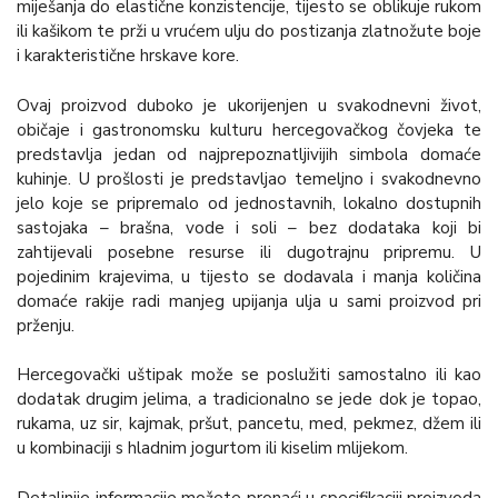
miješanja do elastične konzistencije, tijesto se oblikuje rukom
ili kašikom te prži u vrućem ulju do postizanja zlatnožute boje
i karakteristične hrskave kore.
Ovaj proizvod duboko je ukorijenjen u svakodnevni život,
običaje i gastronomsku kulturu hercegovačkog čovjeka te
predstavlja jedan od najprepoznatljivijih simbola domaće
kuhinje. U prošlosti je predstavljao temeljno i svakodnevno
jelo koje se pripremalo od jednostavnih, lokalno dostupnih
sastojaka – brašna, vode i soli – bez dodataka koji bi
zahtijevali posebne resurse ili dugotrajnu pripremu. U
pojedinim krajevima, u tijesto se dodavala i manja količina
domaće rakije radi manjeg upijanja ulja u sami proizvod pri
prženju.
Hercegovački uštipak može se poslužiti samostalno ili kao
dodatak drugim jelima, a tradicionalno se jede dok je topao,
rukama, uz sir, kajmak, pršut, pancetu, med, pekmez, džem ili
u kombinaciji s hladnim jogurtom ili kiselim mlijekom.