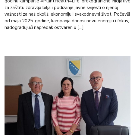
godinu kampanje #PlantHealth4Life, prekogranične inicijative
za zaštitu zdravlja bilja i podizanje javne svijesti o njenoj
važnosti za naš okoliš, ekonomiju i svakodnevni život. Počevši
od maja 2025. godine, kampanja donosi novu energiju i fokus,
nadograđujući napredak ostvaren u […]