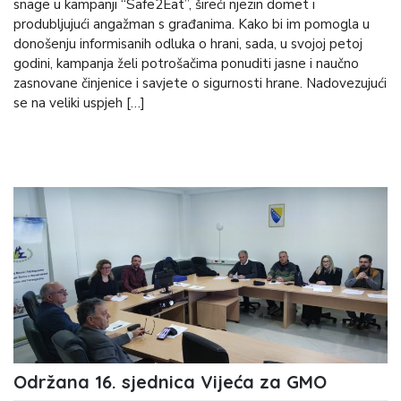
snage u kampanji “Safe2Eat”, šireći njezin domet i
produbljujući angažman s građanima. Kako bi im pomogla u
donošenju informisanih odluka o hrani, sada, u svojoj petoj
godini, kampanja želi potrošačima ponuditi jasne i naučno
zasnovane činjenice i savjete o sigurnosti hrane. Nadovezujući
se na veliki uspjeh […]
Održana 16. sjednica Vijeća za GMO