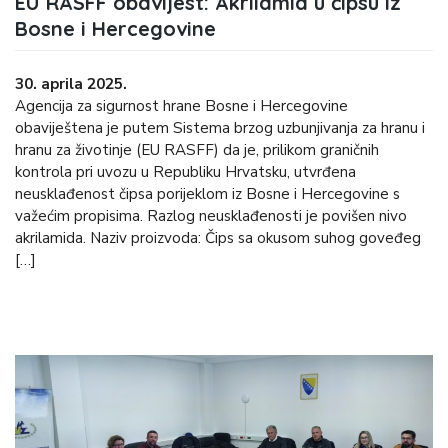
EU RASFF obavijest: Akrilamid u čipsu iz
Bosne i Hercegovine
30. aprila 2025.
Agencija za sigurnost hrane Bosne i Hercegovine
obaviještena je putem Sistema brzog uzbunjivanja za hranu i
hranu za životinje (EU RASFF) da je, prilikom graničnih
kontrola pri uvozu u Republiku Hrvatsku, utvrđena
neusklađenost čipsa porijeklom iz Bosne i Hercegovine s
važećim propisima. Razlog neusklađenosti je povišen nivo
akrilamida. Naziv proizvoda: Čips sa okusom suhog goveđeg
[…]