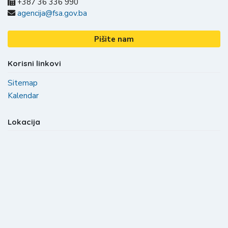
+387 36 336 990
agencija@fsa.gov.ba
Pišite nam
Korisni linkovi
Sitemap
Kalendar
Lokacija