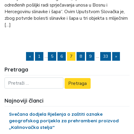
određenih pošiljki radi sprječavanja unosa u Bosnu i
Hercegovinu slinavke i šapa“. Ovim Uputstvom Slovačka je,
zbog potvrde bolesti slinavke i šapa u tri objekta s mliječnim
[…]
…
…
«
1
5
6
7
8
9
33
»
Pretraga
Najnoviji članci
Svečana dodjela Rješenja o zaštiti oznake
geografskog porijekla za prehrambeni proizvod
„Kalinovačka stelja“