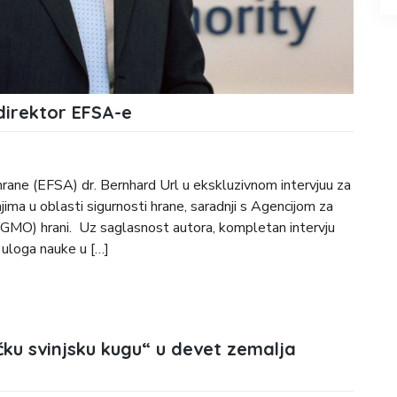
 direktor EFSA-e
 hrane (EFSA) dr. Bernhard Url u ekskluzivnom intervjuu za
jima u oblasti sigurnosti hrane, saradnji s Agencijom za
j (GMO) hrani. Uz saglasnost autora, kompletan intervju
 uloga nauke u […]
ku svinjsku kugu“ u devet zemalja